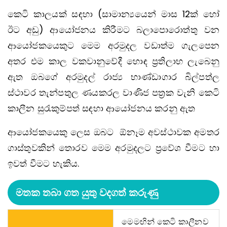
කෙටි කාලයක් සඳහා
(සාමාන්‍යයෙන් මාස 12ක් හෝ
ඊට අඩු)
ආයෝජනය කිරීමට බලාපොරොත්තු වන
ආයෝජකයෙකුට මෙම අරමුදල වඩාත්ම ගැලපෙන
අතර එම කාල වකවානුවේදී හොඳ ප්‍රතිලාභ ලැබෙනු
ඇත ඔබගේ අරමුදල් රාජ්‍ය භාණ්ඩාගාර බිල්පත්ල
ස්ථාවර තැන්පතුල ණයකරල වාණිජ පත‍්‍රක වැනි කෙටි
කාලීන සුරැකුම්පත් සඳහා ආයෝජනය කරනු ඇත
ආයෝජකයෙකු ලෙස ඔබට ඕනෑම අවස්ථාවක අමතර
ගාස්තුවකින් තොරව මෙම අරමුදලට ප්‍රවේශ වීමට හා
ඉවත් වීමට හැකිය.
මතක තබා ගත යුතු වදගත් කරුණු
මෙමඟින් කෙටි කාලීනව