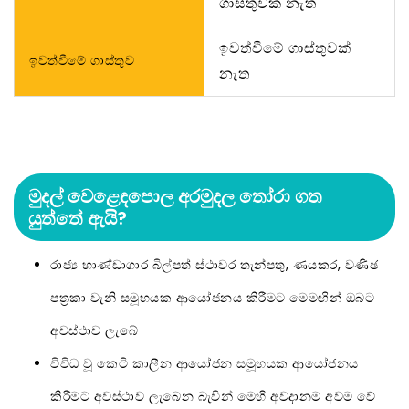
ගාස්තුවක් නැත
ඉවත්වීමේ ගාස්තුවක්
ඉවත්වීමේ ගාස්තුව
නැත
මුදල් වෙළෙඳපොල අරමුදල තෝරා ගත
යුත්තේ ඇයි?
රාජ්‍ය භාණ්ඩාගාර බිල්පත් ස්ථාවර තැන්පතු, ණයකර, වණිඡ
පත‍්‍රකා වැනි සමූහයක ආයෝජනය කිරීමට මෙමඟින් ඔබට
අවස්ථාව ලැබේ
විවිධ වූ කෙටි කාලීන ආයෝජන සමූහයක ආයෝජනය
කිරීමට අවස්ථාව ලැබෙන බැවින් මෙහි අවදානම අවම වේ