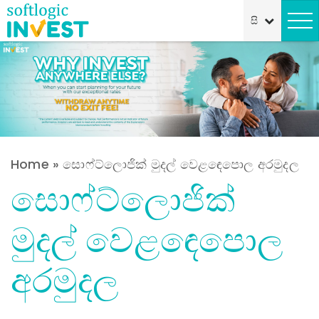
Home
»
සොෆ්ට්ලොජික් මුදල් වෙළඳෙපොල අරමුදල
සොෆ්ට්ලොජික්
මුදල් වෙළඳෙපොල
අරමුදල