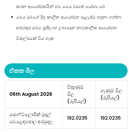
කරන ආයෝජකයින් හට මෙය වඩාත් යෝග්‍ය වේ
මෙය ඔබගේ දිගු කාලීන ආයෝජන සැලැස්ම හඳුනා ගන්නා
අතරතුර ඔබට ප්‍රතිලාභ ලබාදෙන තාවකාලික ආයෝජන
විකල්පයක් විය හැක
ඒකක මිල
විකුණුම්
ගැණුම් මිල
06th August 2026
මිල
(
රුපියල්
)
(
රුපියල්
)
සොෆ්ට්ලොජික් මුදල්
192.0235
192.0235
වෙළෙඳපොල අරමුදල