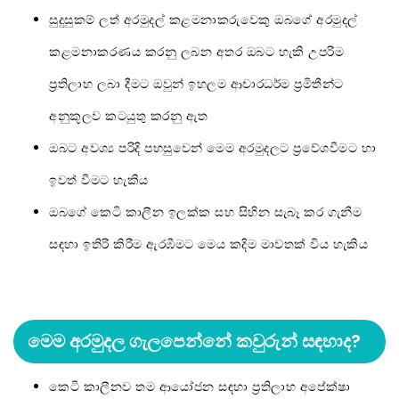
සුදුසුකම් ලත් අරමුදල් කළමනාකරුවෙකු ඔබගේ අරමුදල්
කළමනාකරණය කරනු ලබන අතර ඔබට හැකි උපරිම
ප්‍රතිලාභ ලබා දීමට ඔවුන් ඉහලම ආචාරධර්ම ප්‍රමිතීන්ට
අනුකූලව කටයුතු කරනු ඇත
ඔබට අවශ්‍ය පරිදි පහසුවෙන් මෙම අරමුදලට ප්‍රවේශවීමට හා
ඉවත් වීමට හැකිය
ඔබගේ කෙටි කාලීන ඉලක්ක සහ සිහින සැබෑ කර ගැනීම
සඳහා ඉතිරි කිරීම ඇරඹීමට මෙය කදිම මාවතක් විය හැකිය
මෙම අරමුදල ගැලපෙන්නේ කවුරුන් සඳහාද?
කෙටි කාලීනව තම ආයෝජන සඳහා ප්‍රතිලාභ අපේක්ෂා