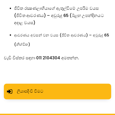
ජීවිත රක්‍ෂණලාභියාගේ ඇතුල්වීමේ උපරිම වයස
(ජීවිත ආවරණය) – අවුරුදු 65 (ඊළඟ උපන්දිනයට
අදාළ වයස)
ආවරණය අවසන් වන වයස (ජීවිත ආවරණය) – අවුරුදු 65
(නිශ්චිත)
වැඩි
විස්තර සඳහා 011 2104304 අමතන්න.
ලියාපදිංචි වීමට