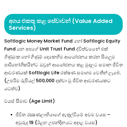
අගය එකතු කළ සේවාවන් (Value Added
Services)
Softlogic Money Market Fund හෝ Softlogic Equity
Fund යන අපගේ Unit Trust Fund ද්විත්වයෙන් එක්
ගිණුමක හෝ ගිණුම් දෙකෙහිම ආයෝජනය කරන සියලුම
පාරිභෝගිකයින්ට ඔවුන් ආයෝජනය කළ මුදලට සමාන ජීවිත
ආවරණයක් Softlogic Life රක්ෂණ සමාගම වෙතින් ලැබේ.
(උපරිම රුපියල් 500,000 දක්වා වූ ජීවිත ආවරණයකට
යටත්ව)
වයස් සීමාව (Age Limit)
ජීවිත රක්‍ෂණලාභියාගේ ඇතුල්වීමේ අවම වයස –
අවුරුදු 19 (ඊළඟ උපන්දිනයට අදාළ වයස)