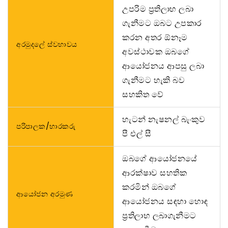
උපරිම ප්‍රතිලාභ ලබා
ගැනීමට ඔබට උපකාර
කරන අතර ඕනෑම
අරමුදලේ ස්වභාවය
අවස්ථාවක ඔබගේ
ආයෝජනය ආපසු ලබා
ගැනීමට හැකි බව
සහකිත වේ
හැටන් නැෂනල් බැංකුව
පරිපාලක/භාරකරු
පී එල් සී
ඔබගේ ආයෝජනයේ
ආරක්ෂාව සහතික
කරමින් ඔබගේ
ආයෝජන අරමුණ
ආයෝජනය සඳහා හොඳ
ප්‍රතිලාභ ලබාගැනීමට