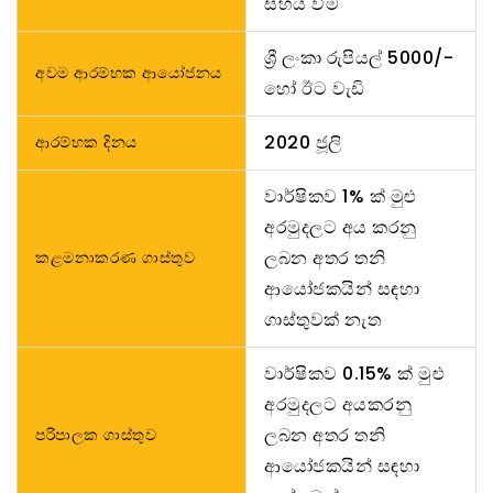
සහය වීම
ශ්‍රී ලංකා රුපියල් 5000/-
අවම ආරම්භක ආයෝජනය
හෝ ඊට වැඩි
2020 ජූලි
ආරම්භක දිනය
වාර්ෂිකව 1% ක් මුළු
අරමුදලට අය කරනු
ලබන අතර තනි
කළමනාකරණ ගාස්තුව
ආයෝජකයින් සඳහා
ගාස්තුවක් නැත
වාර්ෂිකව 0.15% ක් මුළු
අරමුදලට අයකරනු
ලබන අතර තනි
පරිපාලක ගාස්තුව
ආයෝජකයින් සඳහා